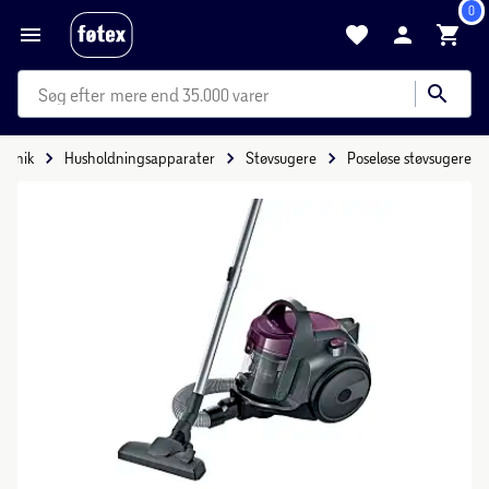
0
mere end 35.000 varer
tronik
Husholdningsapparater
Støvsugere
Poseløse støvsugere