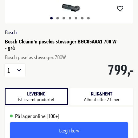
Bosch
Bosch Cleann'n poseløs støvsuger BGC05AAA1 700 W
- grå
Bosch poseløs støvsuger. 700W
799,-
1
LEVERING
KLIK&HENT
Få leveret produktet
Afhent efter 2 timer
På lager online (100+)
Læg i kurv