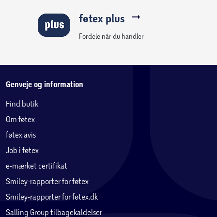
funktionelle og æstetiske design sikrer praktisk
føtex plus
håndtering under transport, manøvrering og opbevaring.
Med det ergonomiske design og den store støvkapacitet
Fordele når du handler
bliver rengøringen let for dig.
Let og kompakt design:
Genveje og information
Støvsugeren har en lille størrelse og et let design med stor
støvbeholder for nem rengøring. Støvbeholder på 1,5 L
Find butik
giver endnu mere bekvemmelighed, da den ikke skal
Om føtex
tømmes så ofte. Den lille størrelse gør, at det er nemt at
opbevare støvsugeren.
føtex avis
Job i føtex
9 meter rækkevidde:
e-mærket certifikat
Med et langt kabel får du en arnejdsradius på 9 meter,
Smiley-rapporter for føtex
hvilket giver en alsidig og ubesværet rengøringsoplevelse.
Smiley-rapporter for føtex.dk
Specifikationer:
Salling Group tilbagekaldelser