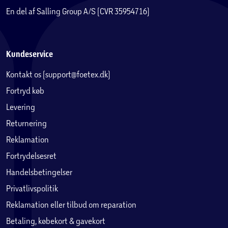
- Vægt: 4,4 kg. uden rør, slange og mundstykke
En del af Salling Group A/S (CVR 35954716)
- Støvbeholder: 1,5 L volumen
- Aktionsradius: 9 meter
- Lydniveau: 78 dB
Kundeservice
Link til registrering for at opnå de 100 dages test:
Kontakt os (support@foetex.dk)
https://www.bosch-home.dk/nyheder-og-
Fortryd køb
kampagner/betingelser-for-bosch-100-dage
Levering
Returnering
Reklamation
Fortrydelsesret
Handelsbetingelser
Privatlivspolitik
Reklamation eller tilbud om reparation
Betaling, købekort & gavekort