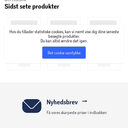
Sidst sete produkter
kg dej)
Kunststofblender 1,5 liter
Hvis du tillader statistiske cookies, kan vi nemt vise dig dine seneste
Vendbar skrive til at rive og skære i skiver, medium
besøgte produkter.
Du kan altid ændre det igen.
fin
Ret cookie samtykke
Vendbar rive-/snitteskive i rustfrit stål
Skiver af rustfrit stål
Æltekrog
Skiveholder
Nyhedsbrev
Få vores skarpeste priser i indbakken
Piskeris for fløde, æggehvider og mindre deje