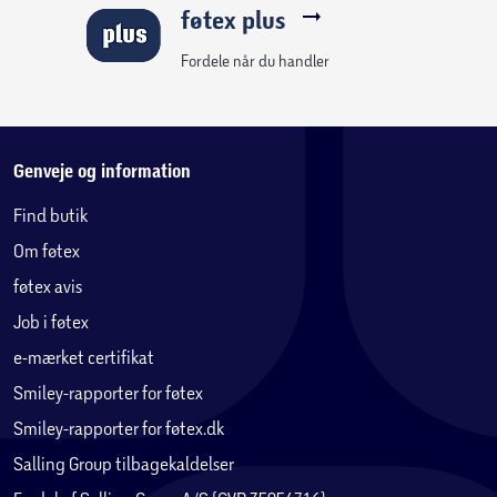
føtex plus
Sikkerhed
Låsbart sikkerhedslåg til skål og blender, giver
Fordele når du handler
større sikkerhed
Sugefødder af gummi
Genveje og information
Find butik
Pladsbesparende design
Om føtex
Rum til ledningsopbevaring
føtex avis
Job i føtex
e-mærket certifikat
Smiley-rapporter for føtex
Smiley-rapporter for føtex.dk
Salling Group tilbagekaldelser