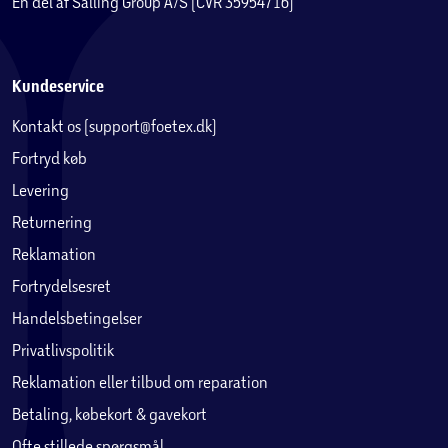
En del af Salling Group A/S (CVR 35954716)
Kundeservice
Kontakt os (support@foetex.dk)
Fortryd køb
Levering
Returnering
Reklamation
Fortrydelsesret
Handelsbetingelser
Privatlivspolitik
Reklamation eller tilbud om reparation
Betaling, købekort & gavekort
Ofte stillede spørgsmål