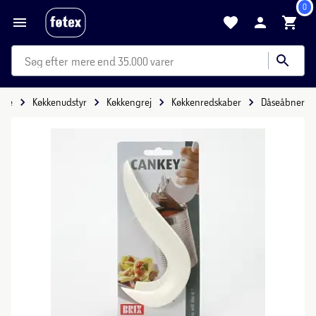
0
mere end 35.000 varer
ide
Køkkenudstyr
Køkkengrej
Køkkenredskaber
Dåseåbner