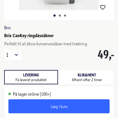
Brix
Brix CanKey ringdåseåbner
Perfekt til at åbne konservesdåser med trækring
49,-
1
LEVERING
KLIK&HENT
Få leveret produktet
Afhent efter 2 timer
På lager online (100+)
Læg i kurv