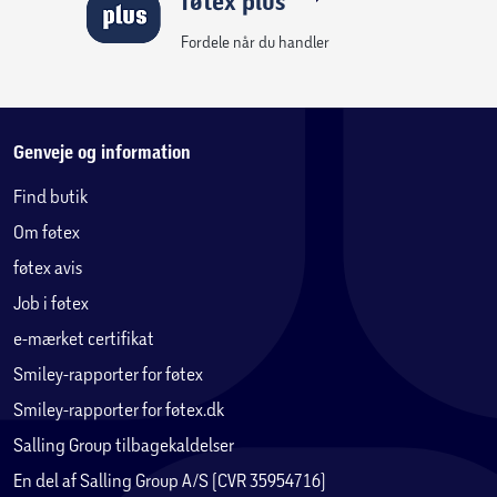
føtex plus
Fordele når du handler
Genveje og information
Find butik
Om føtex
føtex avis
Job i føtex
e-mærket certifikat
Smiley-rapporter for føtex
Smiley-rapporter for føtex.dk
Salling Group tilbagekaldelser
En del af Salling Group A/S (CVR 35954716)