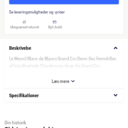
Se leveringsmuligheder og -priser
Ubegrænset returret
Byt i butik
keyboard_arrow_down
Beskrivelse
Le Mesnil Blanc de Blancs Grand Cru Demi-Sec fremstilles
af håndhøstede Chardonnay-druer fra Grand Cru-
markerne i Le Mesnil-sur-Oger. Kalkholdig jord og køligt
klima giver elegance og finesse.
Læs mere
keyboard_arrow_down
Specifikationer
Din historik