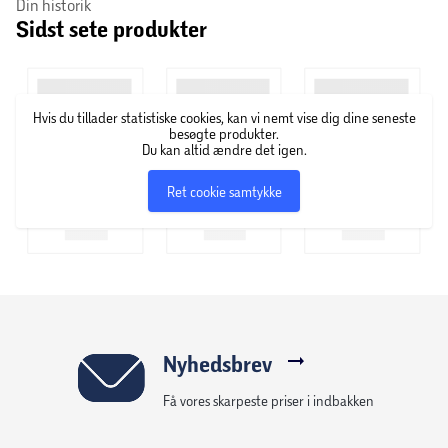
Loina er et vinbrand i samarbejde med Christiane
Din historik
Sidst sete produkter
Schaumburg-Müller, hvor man både finder Prosecco, Cava,
rosé og hvidvin.
Hvis du tillader statistiske cookies, kan vi nemt vise dig dine seneste
besøgte produkter.
Du kan altid ændre det igen.
Ret cookie samtykke
Nyhedsbrev
Få vores skarpeste priser i indbakken