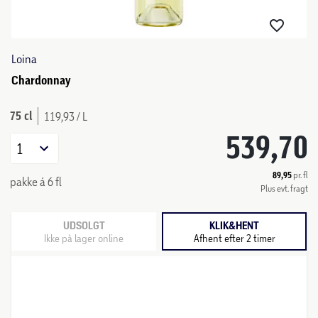
Loina
Chardonnay
75 cl
119,93 / L
539,70
1
89,95
pr. fl
pakke á 6 fl
Plus evt. fragt
UDSOLGT
KLIK&HENT
Ikke på lager online
Afhent efter 2 timer