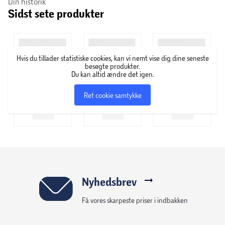
Din historik
Sidst sete produkter
vinkooperativet les Grands Chais de France, der er en af
verdens mest anerkendte franske vinproducenter, som
også er velkendt for deres købmandskab. Gruppen har især
fokus på de gamle vindyder, respekt for tradition og
Hvis du tillader statistiske cookies, kan vi nemt vise dig dine seneste
regionernes forskellige regler, og er kompromisløse, når
besøgte produkter.
det kommer til levering af fransk kvalitetsvin.
Du kan altid ændre det igen.
Ret cookie samtykke
Nyhedsbrev
Få vores skarpeste priser i indbakken