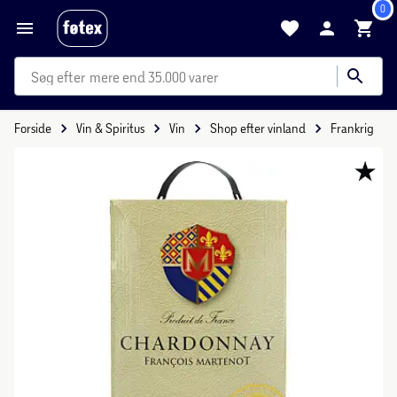
0
mere end 35.000 varer
Forside
Vin & Spiritus
Vin
Shop efter vinland
Frankrig