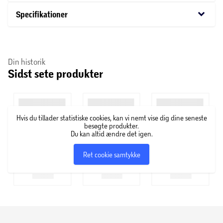
Velegnet til opvaskemaskine, fryser, mikrobølgeovn.
keyboard_arrow_down
Specifikationer
Din historik
Sidst sete produkter
Hvis du tillader statistiske cookies, kan vi nemt vise dig dine seneste
besøgte produkter.
Du kan altid ændre det igen.
Ret cookie samtykke