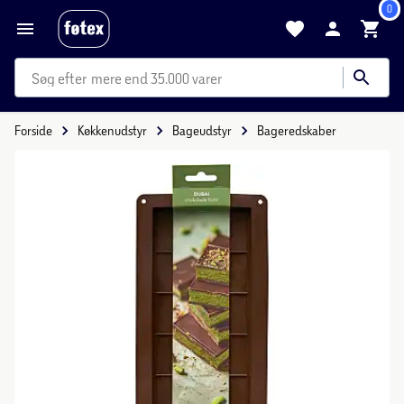
0
mere end 35.000 varer
Forside
Køkkenudstyr
Bageudstyr
Bageredskaber