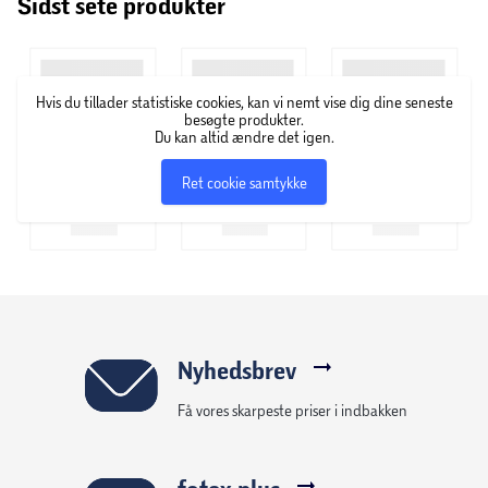
Sidst sete produkter
Vidal-Fleury er et af de ældste Rhônehuse i Frankrig, som
især er kendt for deres klassiske udtryk. Siden 1781 har
Vidal-Fleury produceret en række af kvalitetsvine til
fornuftige priser. Vinhuset er i dag ejet af E. Guigal, og
Hvis du tillader statistiske cookies, kan vi nemt vise dig dine seneste
vinene dyrkes på marker, som er beliggende i den nordlige
besøgte produkter.
del af Rhôneområdet.
Du kan altid ændre det igen.
Ret cookie samtykke
Nyhedsbrev
Få vores skarpeste priser i indbakken