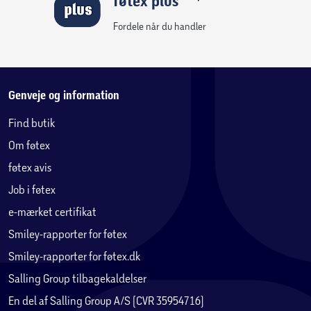
føtex plus
Fordele når du handler
Genveje og information
Find butik
Om føtex
føtex avis
Job i føtex
e-mærket certifikat
Smiley-rapporter for føtex
Smiley-rapporter for føtex.dk
Salling Group tilbagekaldelser
En del af Salling Group A/S (CVR 35954716)