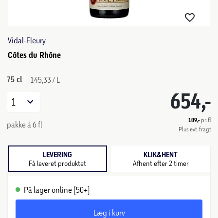
Vidal-Fleury
Côtes du Rhône
75 cl
145,33 / L
654,-
1
109,-
pr. fl
pakke á 6 fl
Plus evt. fragt
LEVERING
KLIK&HENT
Få leveret produktet
Afhent efter 2 timer
På lager online (50+)
Læg i kurv