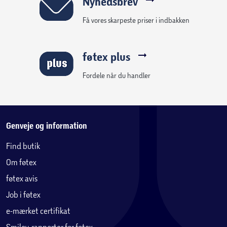
Nyhedsbrev
Få vores skarpeste priser i indbakken
føtex plus
Fordele når du handler
Genveje og information
Find butik
Om føtex
føtex avis
Job i føtex
e-mærket certifikat
Smiley-rapporter for føtex