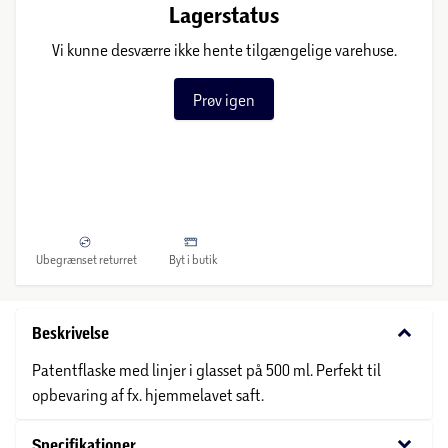
Lagerstatus
Vi kunne desværre ikke hente tilgængelige varehuse.
Prøv igen
Ubegrænset returret
Byt i butik
keyboard_arrow_down
Beskrivelse
Patentflaske med linjer i glasset på 500 ml. Perfekt til
opbevaring af fx. hjemmelavet saft.
keyboard_arrow_down
Specifikationer