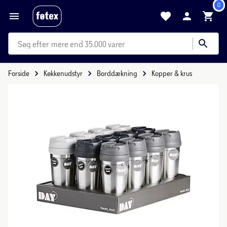
0
mere end 35.000 varer
Forside
Køkkenudstyr
Borddækning
Kopper & krus