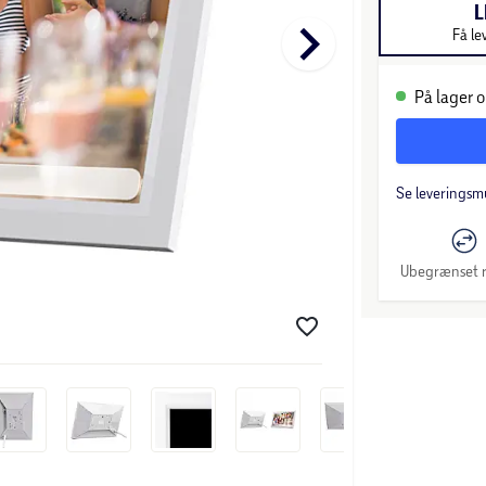
L
keyboard_arrow_right
Få le
På lager o
Se leveringsm
Ubegrænset r