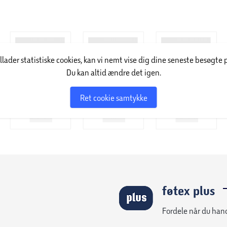
og er via gratis en softwareopdatering.
illader statistiske cookies, kan vi nemt vise dig dine seneste besøgte 
Du kan altid ændre det igen.
Ret cookie samtykke
føtex plus
Fordele når du han