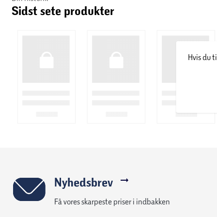
Sidst sete produkter
Denne feature er tilgængelig ved både nye og ældre modeller, 
Hvis du t
Nyhedsbrev
Få vores skarpeste priser i indbakken