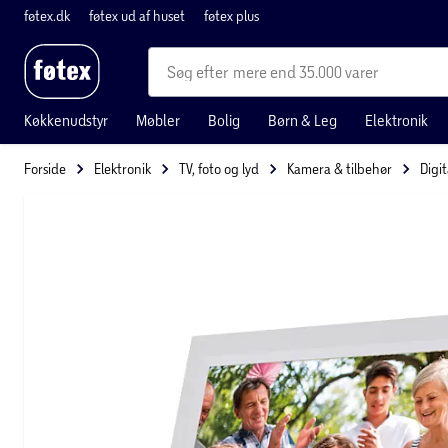
føtex.dk
føtex ud af huset
føtex plus
mere end 35.000 varer
Køkkenudstyr
Møbler
Bolig
Børn & Leg
Elektronik
Forside
Elektronik
TV, foto og lyd
Kamera & tilbehør
Digi