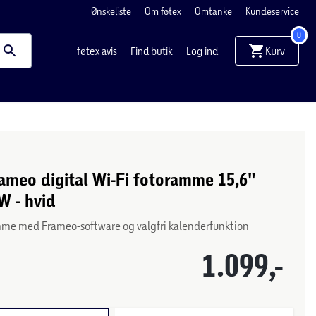
Ønskeliste
Om føtex
Omtanke
Kundeservice
0
Kurv
føtex avis
Find butik
Log ind
ameo digital Wi-Fi fotoramme 15,6"
W - hvid
mme med Frameo-software og valgfri kalenderfunktion
1.099,-