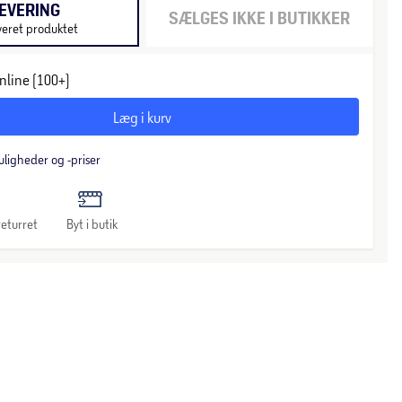
EVERING
SÆLGES IKKE I BUTIKKER
veret produktet
nline (100+)
Læg i kurv
uligheder og -priser
eturret
Byt i butik