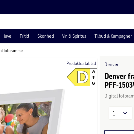
Have
Fritid
Skønhed
Vin & Spiritus
Tilbud & Kampagner
tal fotoramme
Produktdatablad
Denver
D
A
Denver fr
PFF-1503
G
Digital fotora
1