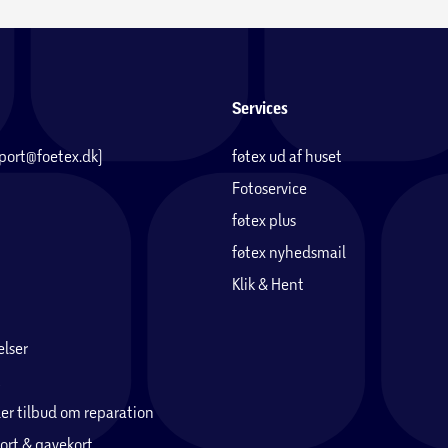
Services
pport@foetex.dk)
føtex ud af huset
Fotoservice
føtex plus
føtex nyhedsmail
Klik & Hent
lser
er tilbud om reparation
ort & gavekort