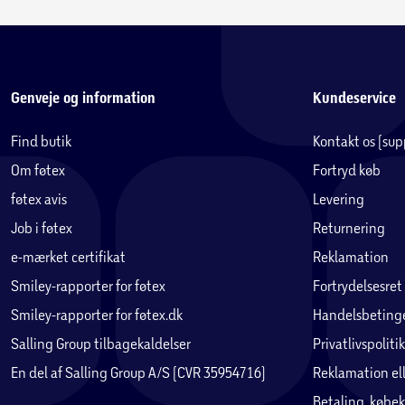
Genveje og information
Kundeservice
Find butik
Kontakt os (su
Om føtex
Fortryd køb
føtex avis
Levering
Job i føtex
Returnering
e-mærket certifikat
Reklamation
Smiley-rapporter for føtex
Fortrydelsesret
Smiley-rapporter for føtex.dk
Handelsbetinge
Salling Group tilbagekaldelser
Privatlivspolitik
En del af Salling Group A/S (CVR 35954716)
Reklamation ell
Betaling, købek