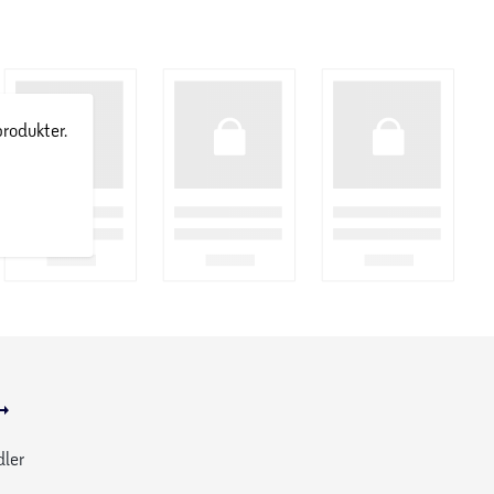
produkter.
dler