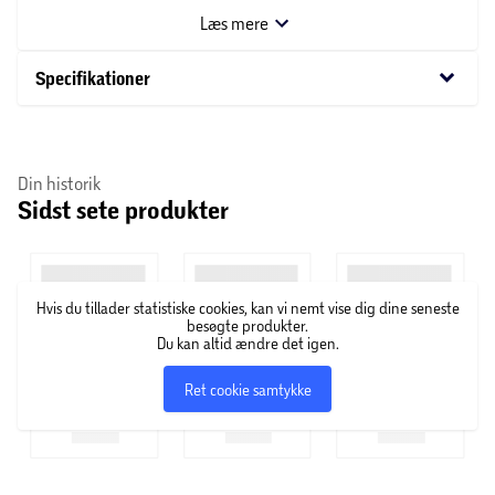
OBS! Varen er assorteret, og en bestemt variant kan
Læs mere
ikke garanteres.
keyboard_arrow_down
Specifikationer
Din historik
Sidst sete produkter
Hvis du tillader statistiske cookies, kan vi nemt vise dig dine seneste
besøgte produkter.
Du kan altid ændre det igen.
Ret cookie samtykke