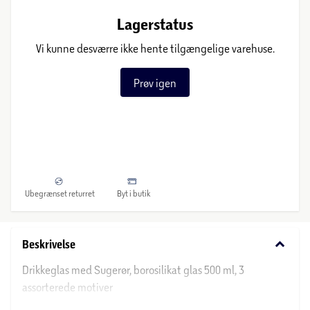
Lagerstatus
Vi kunne desværre ikke hente tilgængelige varehuse.
Prøv igen
Ubegrænset returret
Byt i butik
keyboard_arrow_down
Beskrivelse
Drikkeglas med Sugerør, borosilikat glas 500 ml, 3
assorterede motiver