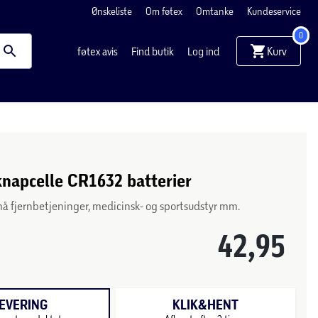
Ønskeliste
Om føtex
Omtanke
Kundeservice
0
Kurv
føtex avis
Find butik
Log ind
knapcelle CR1632 batterier
små fjernbetjeninger, medicinsk- og sportsudstyr mm.
42,95
EVERING
KLIK&HENT