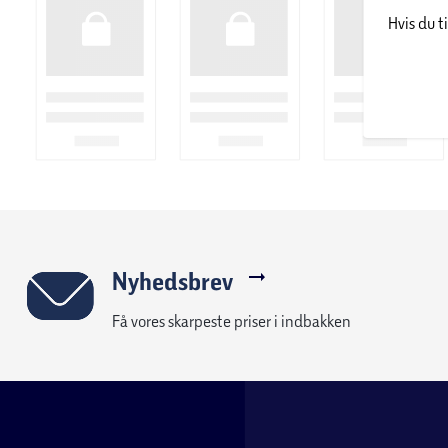
Hvis du t
OBS! Aflevér dine brugte batterier korrekt:
- Batterier må aldrig blandes sammen med andre typer husho
Brug de eksisterende indsamlingsordninger såsom:
- Din lokale genbrugsplads, hvor der findes særlige beholdere t
- Poseordningen, hvor du lægger batterier i en pose oven på d
- Læg dem i bokse, batteristandere og/eller skabe til farligt
Du kan finde mere information om den lokale batteriindsam
Nyhedsbrev
Få vores skarpeste priser i indbakken