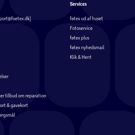
Services
pport@foetex.dk)
føtex ud af huset
Fotoservice
føtex plus
føtex nyhedsmail
Klik & Hent
lser
er tilbud om reparation
ort & gavekort
pørgsmål