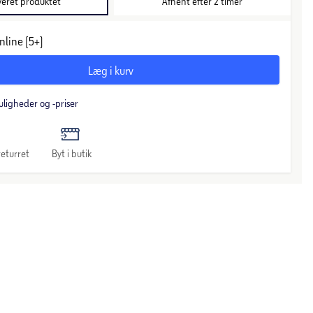
veret produktet
Afhent efter 2 timer
nline (5+)
Læg i kurv
uligheder og -priser
eturret
Byt i butik