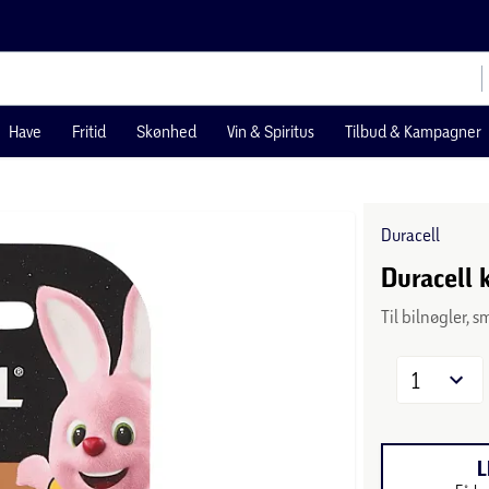
Have
Fritid
Skønhed
Vin & Spiritus
Tilbud & Kampagner
Duracell
Duracell 
Til bilnøgler, 
1
L