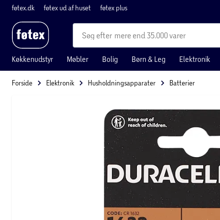
føtex.dk
føtex ud af huset
føtex plus
mere end 35.000 varer
Køkkenudstyr
Møbler
Bolig
Børn & Leg
Elektronik
Forside
Elektronik
Husholdningsapparater
Batterier