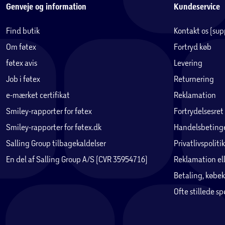
Genveje og information
Kundeservice
Find butik
Kontakt os (su
Om føtex
Fortryd køb
føtex avis
Levering
Job i føtex
Returnering
e-mærket certifikat
Reklamation
Smiley-rapporter for føtex
Fortrydelsesret
Smiley-rapporter for føtex.dk
Handelsbetinge
Salling Group tilbagekaldelser
Privatlivspolitik
En del af Salling Group A/S (CVR 35954716)
Reklamation ell
Betaling, købek
Ofte stillede s