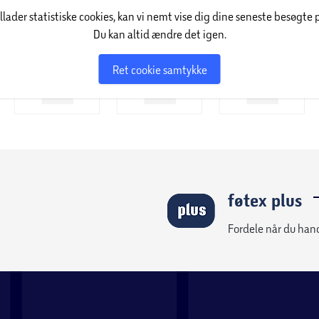
illader statistiske cookies, kan vi nemt vise dig dine seneste besøgte 
Du kan altid ændre det igen.
ldningsaffald
Ret cookie samtykke
il aflevering af brugte batterier
in affaldsspand
 affald, som kommunen henter hjemme hos dig
ling på din kommunes hjemmeside.
føtex plus
Fordele når du han