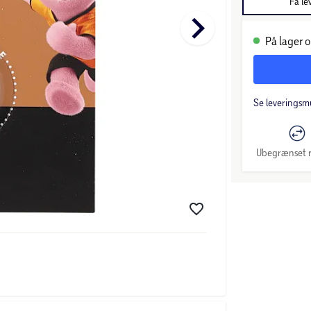
Få le
keyboard_arrow_right
På lager o
Se leveringsm
Ubegrænset r