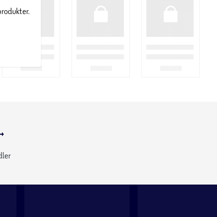
produkter.
dler