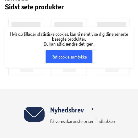
Sidst sete produkter
beholdere til aflevering af brugte batterier
- Poseordningen, hvor du lægger batterier i en pose oven
på din affaldsspand
- Læg dem i bokse, batteristandere og/eller skabe til farligt
Hvis du tillader statistiske cookies, kan vi nemt vise dig dine seneste
affald, som kommunen henter hjemme hos dig
besøgte produkter.
Du kan altid ændre det igen.
Du kan finde mere information om den lokale
Ret cookie samtykke
batteriindsamling på din kommunes hjemmeside.
Nyhedsbrev
Få vores skarpeste priser i indbakken