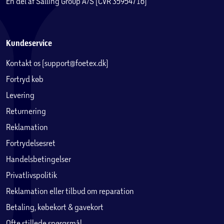
En del af Salling Group A/S (CVR 35954716)
Kundeservice
Kontakt os (support@foetex.dk)
Fortryd køb
Levering
Returnering
Reklamation
Fortrydelsesret
Handelsbetingelser
Privatlivspolitik
Reklamation eller tilbud om reparation
Betaling, købekort & gavekort
Ofte stillede spørgsmål