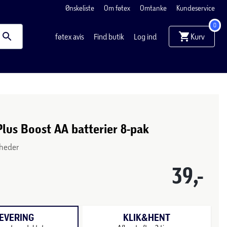
Ønskeliste
Om føtex
Omtanke
Kundeservice
0
Kurv
føtex avis
Find butik
Log ind
Plus Boost AA batterier 8-pak
nheder
39,-
EVERING
KLIK&HENT