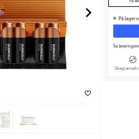
Få le
keyboard_arrow_right
På lager o
Se leveringsm
Ubegrænset r