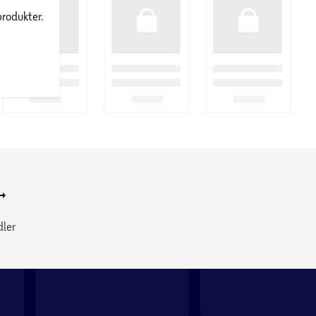
produkter.
dler