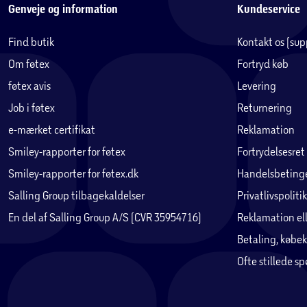
Genveje og information
Kundeservice
Find butik
Kontakt os (su
Om føtex
Fortryd køb
føtex avis
Levering
Job i føtex
Returnering
e-mærket certifikat
Reklamation
Smiley-rapporter for føtex
Fortrydelsesret
Smiley-rapporter for føtex.dk
Handelsbetinge
Salling Group tilbagekaldelser
Privatlivspolitik
En del af Salling Group A/S (CVR 35954716)
Reklamation ell
Betaling, købek
Ofte stillede s