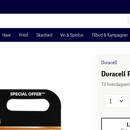
Have
Fritid
Skønhed
Vin & Spiritus
Tilbud & Kampagner
Duracell
Duracell 
Til hverdagse
1
L