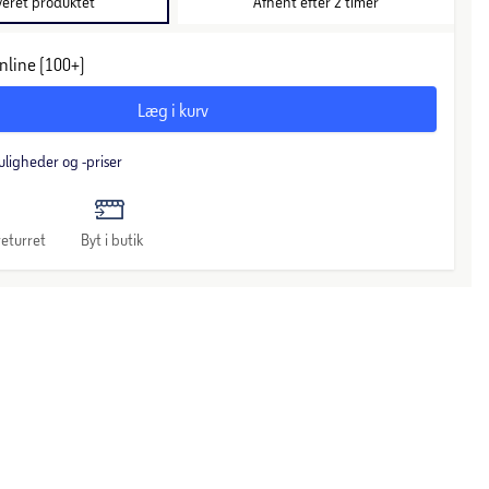
veret produktet
Afhent efter 2 timer
nline (100+)
Læg i kurv
uligheder og -priser
eturret
Byt i butik