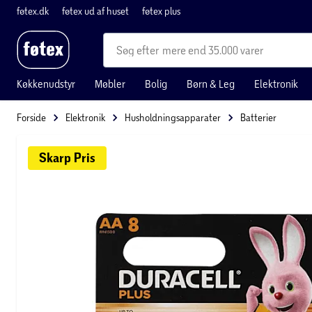
føtex.dk
føtex ud af huset
føtex plus
mere end 35.000 varer
Køkkenudstyr
Møbler
Bolig
Børn & Leg
Elektronik
Forside
Elektronik
Husholdningsapparater
Batterier
Skarp 
Pris