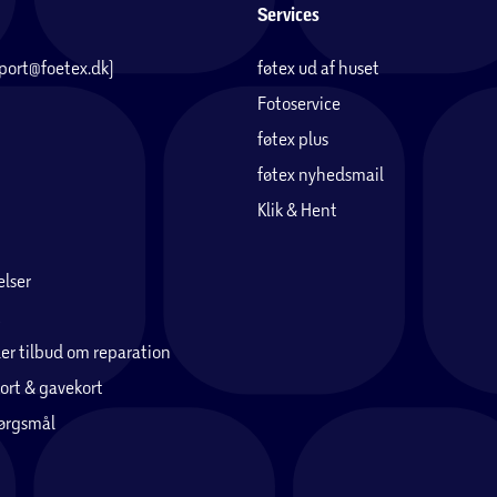
Services
pport@foetex.dk)
føtex ud af huset
Fotoservice
føtex plus
føtex nyhedsmail
Klik & Hent
lser
er tilbud om reparation
ort & gavekort
pørgsmål