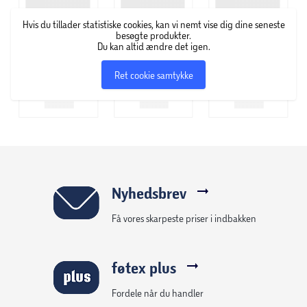
Hvis du tillader statistiske cookies, kan vi nemt vise dig dine seneste
Bambino tilbyder smarte, funktionelle og farvestrålende
besøgte produkter.
produkter, så madningen bliver nemmere for både
Du kan altid ændre det igen.
forældre og børn. Det brede sortiment passer til børn i
Ret cookie samtykke
deres første leveår.
Varen er assorteret. En bestemt variant kan ikke
garanteres.
Nyhedsbrev
Få vores skarpeste priser i indbakken
føtex plus
Fordele når du handler