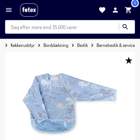
0
mere end 35.000 varer
e
Køkkenudstyr
Borddækning
Bestik
Børnebestik & service