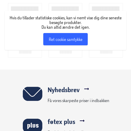
Adapteren er udstyret med en USB-C-port med Power
Delivery 3.0-understøttelse, som sikrer hurtig opladning
Hvis du tillader statistiske cookies, kan vi nemt vise dig dine seneste
med minimal opvarmning.
besøgte produkter.
Du kan altid ændre det igen.
FIXED Slim kombinerer moderne teknologi med et
Ret cookie samtykke
praktisk design, som gør den til den perfekte ledsager til
rejser og hjemmebrug.
Funktioner:
Oplader med tyndt kabinet og GaN-teknologi
GaN-teknologi - mindre dimensioner på opladeren
Nyhedsbrev
med større opladningseffektivitet
Få vores skarpeste priser i indbakken
Tyndt design til tilslutning på svært tilgængelige
steder
føtex plus