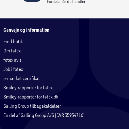
Effekt på op til 30 W
Fordele når du handler
USB-C-port med understøttelse af Power Delivery
3.0-hurtigopladning
Genveje og information
Til EU-stikkontakter
Find butik
Om føtex
Beskyttelse mod overspænding, overophedning,
overbelastning og kortslutning
føtex avis
Job i føtex
e-mærket certifikat
Smiley-rapporter for føtex
Smiley-rapporter for føtex.dk
Salling Group tilbagekaldelser
En del af Salling Group A/S (CVR 35954716)