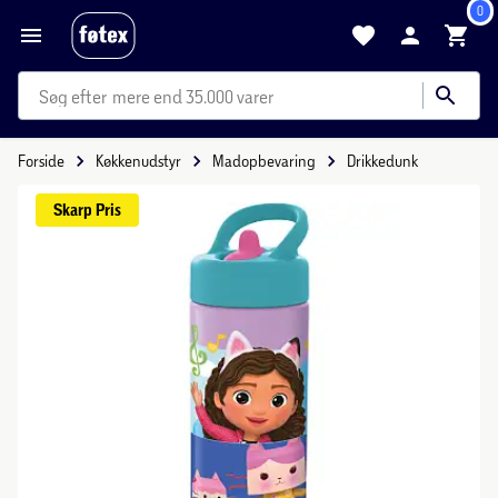
0
mere end 35.000 varer
Forside
Køkkenudstyr
Madopbevaring
Drikkedunk
Skarp 
Pris