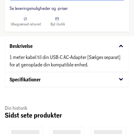
Se leveringsmuligheder og -priser
Ubegrænset returret
Byt i butik
keyboard_arrow_down
Beskrivelse
1 meter kabel til din USB-C AC-Adapter (Sælges separat)
for at genoplade din kompatible enhed.
keyboard_arrow_down
Specifikationer
Din historik
Sidst sete produkter