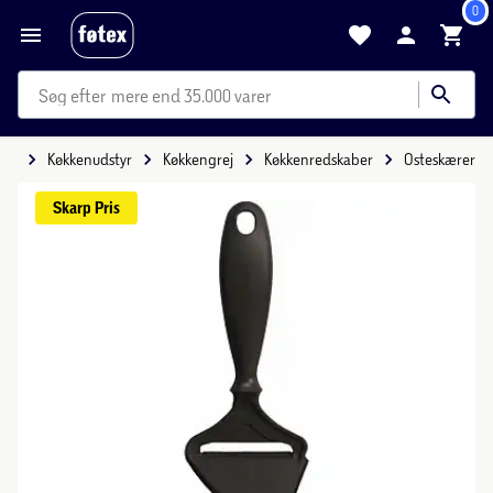
0
mere end 35.000 varer
ide
Køkkenudstyr
Køkkengrej
Køkkenredskaber
Osteskærer
Skarp 
Pris