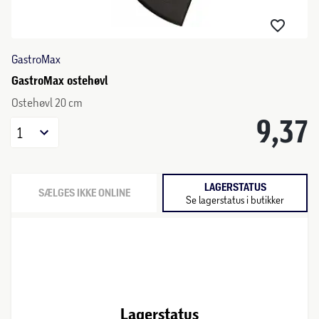
GastroMax
GastroMax ostehøvl
Ostehøvl 20 cm
9,37
1
LAGERSTATUS
SÆLGES IKKE ONLINE
Se lagerstatus i butikker
Lagerstatus