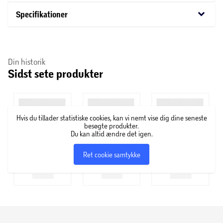
keyboard_arrow_down
Specifikationer
BPA fri
Maks 260 grader
Din historik
Sidst sete produkter
Produceret i Sverige.
Hvis du tillader statistiske cookies, kan vi nemt vise dig dine seneste
besøgte produkter.
Du kan altid ændre det igen.
Ret cookie samtykke