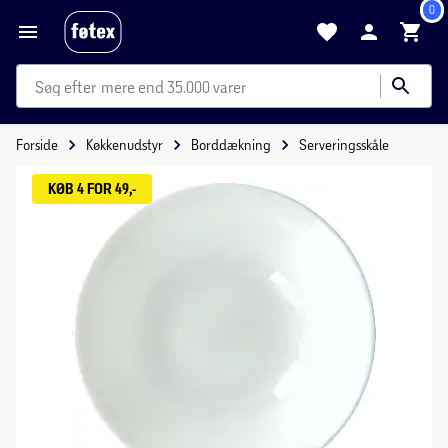
0
mere end 35.000 varer
Forside
Køkkenudstyr
Borddækning
Serveringsskåle
KØB 4 FOR 49,-