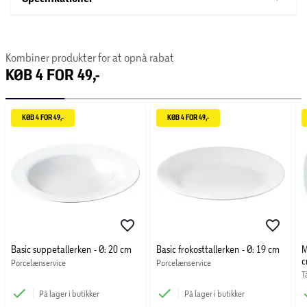
Kombiner produkter for at opnå rabat
KØB 4 FOR 49,-
KØB 4 FOR 49,-
KØB 4 FOR 49,-
Basic suppetallerken - Ø: 20 cm
Basic frokosttallerken - Ø: 19 cm
M
Porcelænservice
Porcelænservice
T
På lager i butikker
På lager i butikker