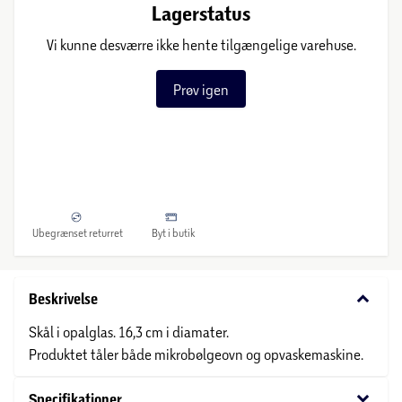
Lagerstatus
Vi kunne desværre ikke hente tilgængelige varehuse.
Prøv igen
Ubegrænset returret
Byt i butik
keyboard_arrow_down
Beskrivelse
Skål i opalglas. 16,3 cm i diamater.
Produktet tåler både mikrobølgeovn og opvaskemaskine.
keyboard_arrow_down
Specifikationer