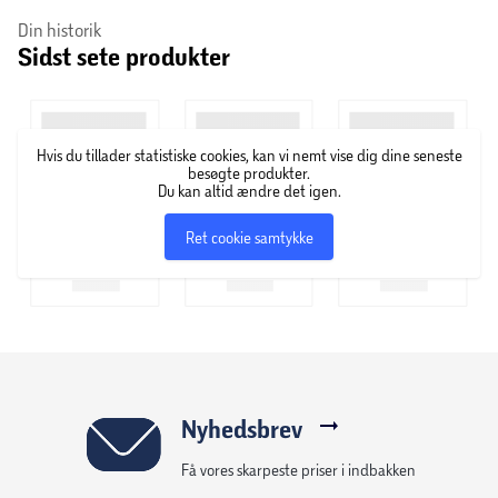
Danmark for mere end 40 år siden. Hos Blomberg’s Glögg
Din historik
Sidst sete produkter
stiles der altid efter glæden ved den gode duft og smagen
af tradition. De mange forskellige varianter af glögg
sørger for, at du kan få julen hjem til dig.
Hvis du tillader statistiske cookies, kan vi nemt vise dig dine seneste
besøgte produkter.
Du kan altid ændre det igen.
Ret cookie samtykke
Nyhedsbrev
Få vores skarpeste priser i indbakken