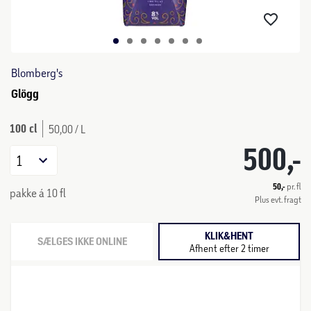
Blomberg's
Glögg
100 cl
50,00 / L
500,-
1
50,-
pr. fl
pakke á 10 fl
Plus evt. fragt
KLIK&HENT
SÆLGES IKKE ONLINE
Afhent efter 2 timer