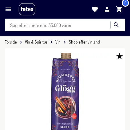
0
mere end 35.000 varer
Forside
Vin & Spiritus
Vin
Shop efter vinland