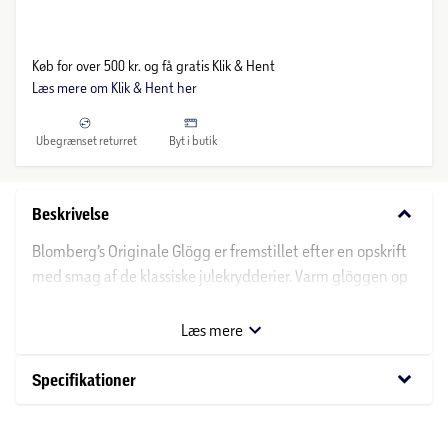
Køb for over 500 kr. og få gratis Klik & Hent
Læs mere om Klik & Hent her
Ubegrænset returret
Byt i butik
keyboard_arrow_down
Beskrivelse
Blomberg’s Originale Glögg er fremstillet efter en opskrift
med smag af de klassiske julekrydderier. Varm glöggen op
og tilsæt mandler og rosiner. Oplev smagen af kanel,
nelliker og kardemomme og mærk julestemningen varme
Læs mere
din krop.
keyboard_arrow_down
Specifikationer
Om Blomberg’s
Blomberg’s Glögg introducerede den varmende juledrik i