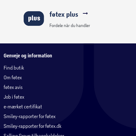
føtex plus
Fordele når du handler
Genveje og information
Find butik
Om føtex
føtex avis
Job i føtex
e-mærket certifikat
Smiley-rapporter for føtex
Smiley-rapporter for føtex.dk
Salling Group tilbagekaldelser