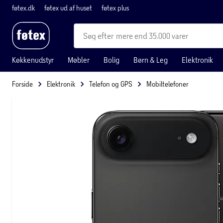
føtex.dk
føtex ud af huset
føtex plus
mere end 35.000 varer
Køkkenudstyr
Møbler
Bolig
Børn & Leg
Elektronik
Forside
Elektronik
Telefon og GPS
Mobiltelefoner