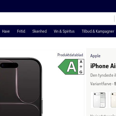
Have
Fritid
Skønhed
Vin & Spiritus
Tilbud & Kampagner
Produktdatablad
Apple
A
A
iPhone Ai
G
Den tyndeste 
Variantfarve -