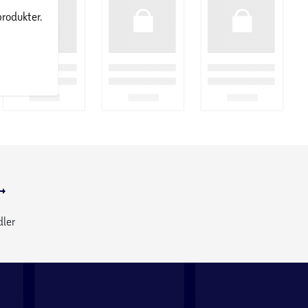
produkter.
dler