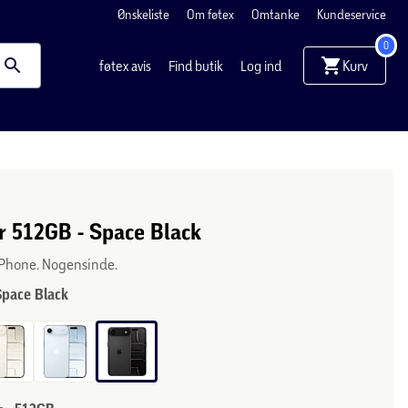
Ønskeliste
Om føtex
Omtanke
Kundeservice
0
Kurv
føtex avis
Find butik
Log ind
r 512GB - Space Black
iPhone. Nogensinde.
Space Black