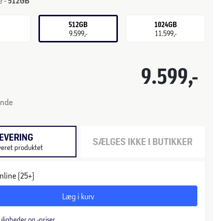
e -
512GB
B
512GB
1024GB
-
9.599,-
11.599,-
9.599,-
unde
EVERING
SÆLGES IKKE I BUTIKKER
veret produktet
nline (25+)
Læg i kurv
uligheder og -priser