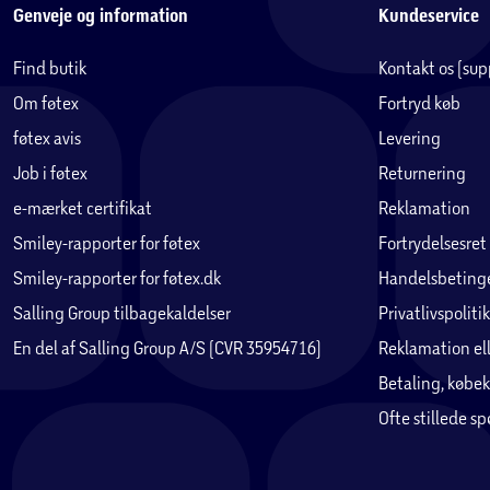
Genveje og information
Kundeservice
VIGTIGE SIKKERHEDS­FUNKTIONER
Med Registrering af ulykke kan iPhone registrere en alvorlig bil
Find butik
Kontakt os (su
7
kan.
Om føtex
Fortryd køb
føtex avis
Levering
STÆRKERE FORBINDELSER. SUPERHURTIGE HASTIGHEDER
Hold forbindelsen med hurtigere hastigheder og sikre forbindels
Job i føtex
Returnering
10
samt eSIM.
e-mærket certifikat
Reklamation
Smiley-rapporter for føtex
Fortrydelsesret
eSIM. FLEKSIBELT. SIKKERT. NEMT
Smiley-rapporter for føtex.dk
Med eSIM får du større fleksibilitet, øget sikkerhed og gnidnin
Handelsbetinge
10
praktisk, især når du rejser.
Salling Group tilbagekaldelser
Privatlivspolitik
En del af Salling Group A/S (CVR 35954716)
Reklamation ell
ANONYMITET
Betaling, købek
Anonymitet og sikkerhed på et helt nyt niveau. Indbygget i iP
Ofte stillede s
Juridisk tekst
1
Skærmen har afrundede hjørner, som følger kurverne på det e