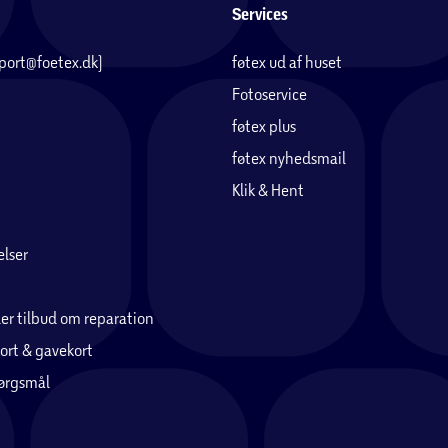
Services
ulykke og ringe efter hjælp, hvis du ikke selv
pport@foetex.dk)
føtex ud af huset
Fotoservice
føtex plus
8
er til Wi-Fi 7,
5G-netværk9 og Bluetooth 6
føtex nyhedsmail
Klik & Hent
gsfrie forbindelser. Og så er det bare mere
lser
er tilbud om reparation
ort & gavekort
hone.
pørgsmål
legante design. Hjørnerne ligger inden for et