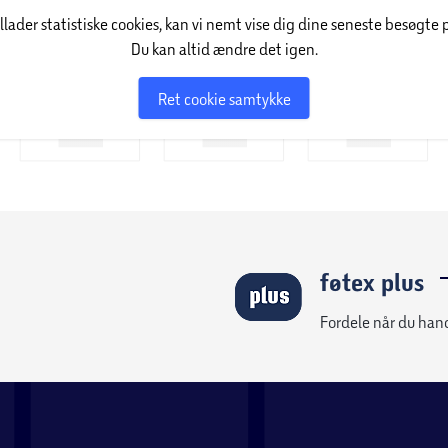
illader statistiske cookies, kan vi nemt vise dig dine seneste besøgte 
Du kan altid ændre det igen.
ies, video med dobbelt optagelse, hvor forside-
Ret cookie samtykke
 dig professionel ydeevne i et banebrydende
føtex plus
Fordele når du han
iliært. Med en mere levende låseskærm,
5
ning af opkald og meget mere.
6
 mere fra hånden på en supernem måde.