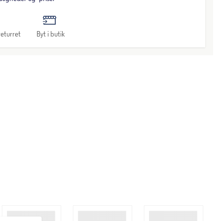
eturret
Byt i butik