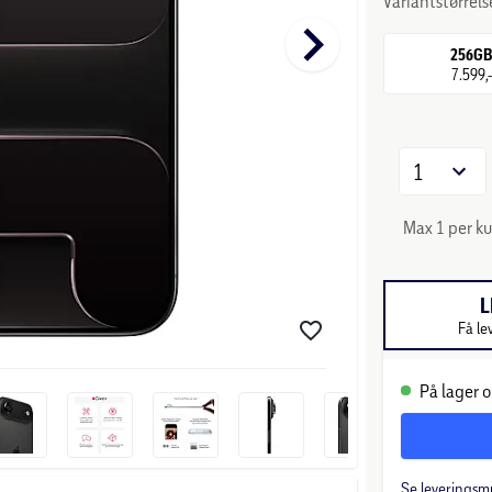
Variantstørrels
keyboard_arrow_right
256G
7.599,
1
Max 1 per k
L
Få le
På lager o
Se leveringsm