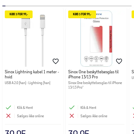
fleksibilitet
Design: Præcis pasform med udskæringer til knapper og
KØB 3 FOR 99,-
KØB 3 FOR 99,-
porte
Forskellige farver: Assorterede farver, som giver mulighed
for variation
Prisvenligt: Kvalitet og stil uden at sprænge budgettet
Gør din telefon både sikker og trendy med Joy-coveret –
din nye favorit.
Sinox Lightning kabel 1 meter -
Sinox One beskyttelsesglas til
S
OBS! Varen er assorteret, og en bestemt variant kan ikke
hvid
iPhone 13/13 Pro
U
garanteres.
USB A 2.0 (han) - Lightning (han)
Sinox One beskyttelsesglas til iPhone 
13/13 Pro®
Klik & Hent
Klik & Hent
Sælges ikke online
Sælges ikke online
39,95
39,95