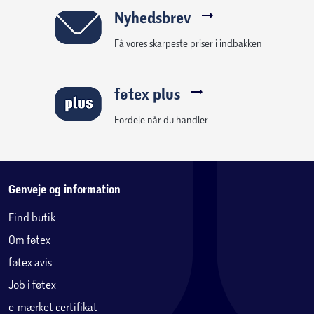
Nyhedsbrev
Få vores skarpeste priser i indbakken
føtex plus
Fordele når du handler
Genveje og information
Find butik
Om føtex
føtex avis
Job i føtex
e-mærket certifikat