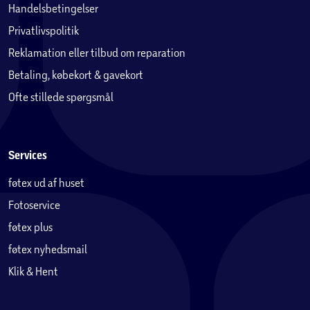
Handelsbetingelser
varierer afhængigt
Privatlivspolitik
af den anvendte opskrift og/eller det anvendte tilbehør.
Batteriets levetid
Reklamation eller tilbud om reparation
påvirkes af faktorer som f.eks. batteriets alder og brug.
Betaling, købekort & gavekort
**** Hver del sælges separat.
Ofte stillede spørgsmål
Services
føtex ud af huset
Fotoservice
føtex plus
føtex nyhedsmail
Klik & Hent