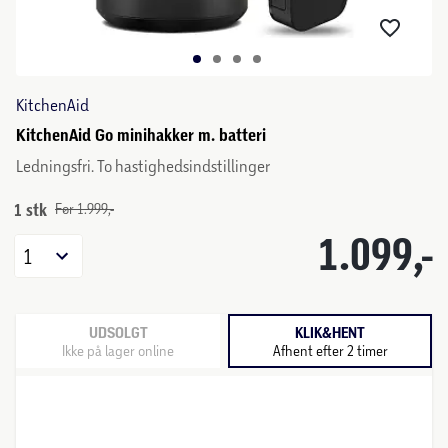
KitchenAid
KitchenAid Go minihakker m. batteri
Ledningsfri. To hastighedsindstillinger
1 stk
Før 1.999,-
1.099,-
1
UDSOLGT
KLIK&HENT
Ikke på lager online
Afhent efter 2 timer