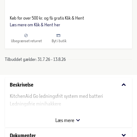
Køb for over 500 kr. og få gratis Klik & Hent
Læs mere om Klik & Hent her
Ubegrænset returret
Byt i butik
Tilbuddet gælder: 31.7.26 - 13.8.26
keyboard_arrow_down
Beskrivelse
KitchenAid Go ledningsfrit system med batteri
Ledningsfrie minihakkere
5KFCR531BM
MAT SORT
Læs mere
To hastighedsindstillinger
keyboard_arrow_down
Dokumenter