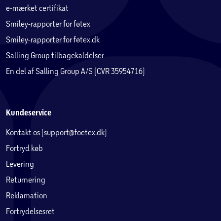
e-mærket certifikat
Giver optimal driftstid og ydeevne
Smiley-rapporter for føtex
Giver op til 25 minutters kontinuerlig brug***
Smiley-rapporter for føtex.dk
Eliminerer begrænsningerne ved en ledning
Salling Group tilbagekaldelser
Leverer strøm til alle KitchenAid Go ledningsfrie
En del af Salling Group A/S (CVR 35954716)
apparater, så du får friheden til at skabe
uden ledning
Alsidigt økosystem
BPA-fri arbejdsskål med kapacitet på 1,18 l
Kundeservice
Kontakt os (support@foetex.dk)
med hældetud og håndtag
Let at rengøre og bruge
Fortryd køb
* Batteri medfølger ikke i model 5KFCR500BM. Batteri
Levering
sælges separat.
Returnering
** Opladeren opbevares ikke i skålen.
*** Den maksimale indledende batterispænding (målt
Reklamation
uden arbejdsbelastning)
Fortrydelsesret
er 12 volt. Nominel spænding er 10,8. Den faktiske driftstid