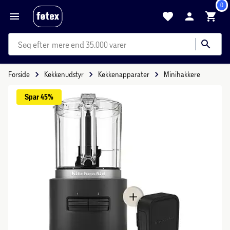
0
mere end 35.000 varer
Forside
Køkkenudstyr
Køkkenapparater
Minihakkere
Spar 
45%