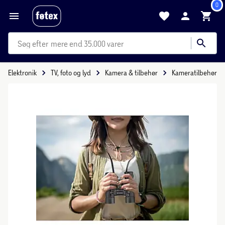
0
mere end 35.000 varer
Elektronik
TV, foto og lyd
Kamera & tilbehør
Kameratilbehør