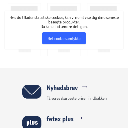
kikkerten er stødsikker. 10x forstørrelsesfaktoren er ideel til
detaljeret observation af elementerne og er populær
Hvis du tillader statistiske cookies, kan vi nemt vise dig dine seneste
blandt fuglefolk.
besøgte produkter.
Du kan altid ændre det igen.
Linserne med en diameter på 25 mm giver et bredt
Ret cookie samtykke
synsfelt, så du ikke går glip af noget. For præcis justering af
visningen er den centrale drejeknap let tilgængelig for at
styre billedets skarphed.
Den er udstyret med en praktisk rem og kommer med en
opbevaringstaske til nem og sikker transport.
Nyhedsbrev
For mere information, se den downloadbare pdf under
Få vores skarpeste priser i indbakken
produktmediefanen nedenfor.
føtex plus