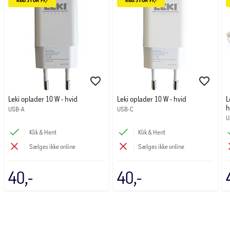
KØB 3 FOR 99,-
KØB 3 FOR 99,-
Leki oplader 10 W - hvid
Leki oplader 10 W - hvid
L
h
USB-A
USB-C
U
Klik & Hent
Klik & Hent
Sælges ikke online
Sælges ikke online
40,-
40,-