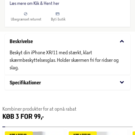
Læs mere om Klik & Hent her
Ubegrænset returret
Byt i butik
keyboard_arrow_down
Beskrivelse
Beskyt din iPhone XR/11 med stærkt, klart
skærmbeskyttelsesglas. Holder skærmen fri for ridser og
slag.
keyboard_arrow_down
Specifikationer
Kombiner produkter for at opnå rabat
KØB 3 FOR 99,-