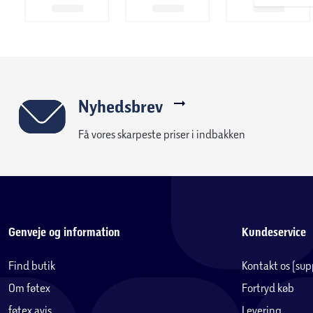
Nyhedsbrev
Få vores skarpeste priser i indbakken
Genveje og information
Kundeservice
Find butik
Kontakt os (su
Om føtex
Fortryd køb
føtex avis
Levering