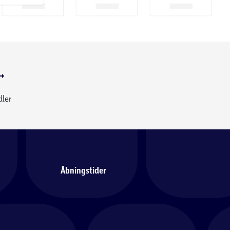
dler
Åbningstider