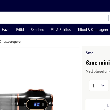
Have
Fritid
Skønhed
Vin & Spiritus
Tilbud & Kampagner
åndstøvsugere
&me
&me mini
Med blæsefunk
1
L