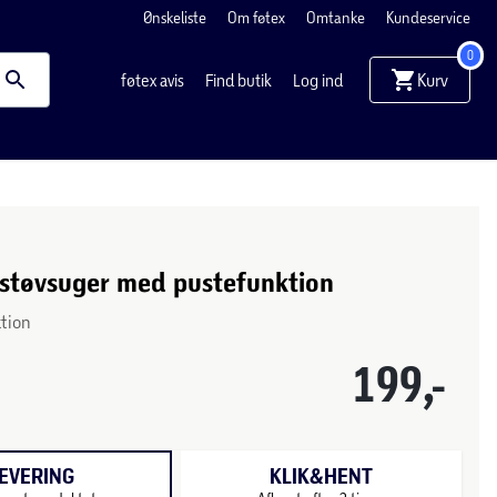
Ønskeliste
Om føtex
Omtanke
Kundeservice
0
Kurv
føtex avis
Find butik
Log ind
støvsuger med pustefunktion
tion
199,-
EVERING
KLIK&HENT