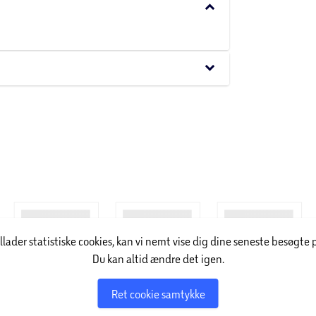
keyboard_arrow_down
keyboard_arrow_down
illader statistiske cookies, kan vi nemt vise dig dine seneste besøgte 
Du kan altid ændre det igen.
Ret cookie samtykke