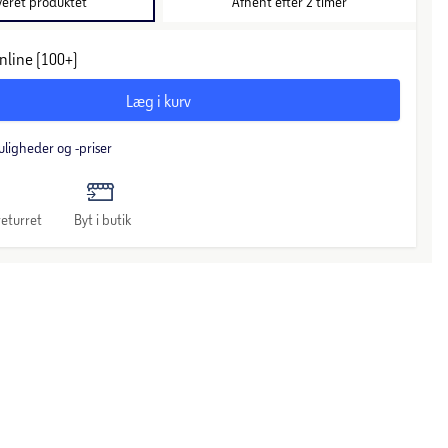
veret produktet
Afhent efter 2 timer
nline (100+)
Læg i kurv
uligheder og -priser
eturret
Byt i butik