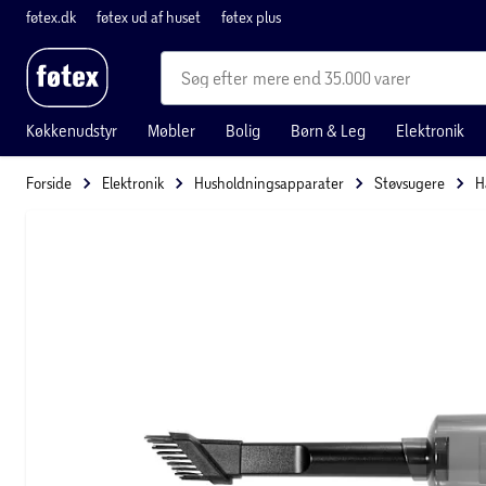
føtex.dk
føtex ud af huset
føtex plus
mere end 35.000 varer
Køkkenudstyr
Møbler
Bolig
Børn & Leg
Elektronik
Forside
Elektronik
Husholdningsapparater
Støvsugere
H