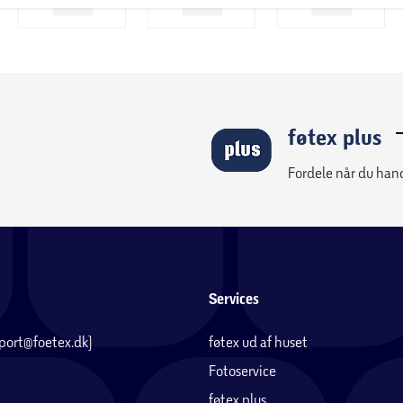
føtex plus
Fordele når du han
Services
pport@foetex.dk)
føtex ud af huset
Fotoservice
føtex plus