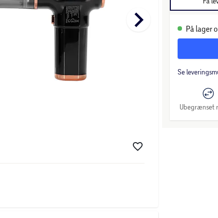
Få le
keyboard_arrow_right
På lager o
Se leveringsm
Ubegrænset r