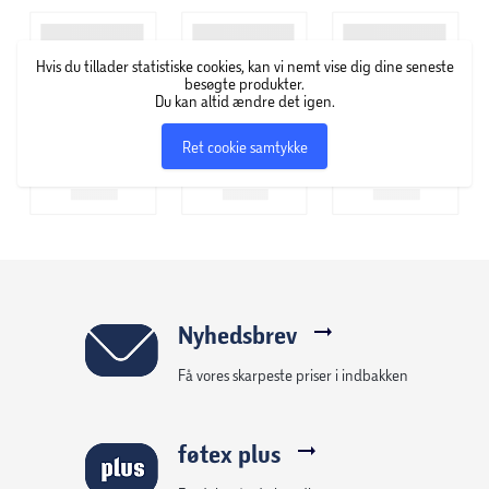
Ren udskiftning af posen med den automatiske
poselukning
Hvis du tillader statistiske cookies, kan vi nemt vise dig dine seneste
besøgte produkter.
Du kan altid ændre det igen.
Indhold: 4 poser, 1 motorbeskyttelsesfilter, 1
udblæsningsluftfilter
Ret cookie samtykke
Passer for eksempel til Complete C1, Compact C1,
Compact C2, S6, S4
Nyhedsbrev
Få vores skarpeste priser i indbakken
føtex plus