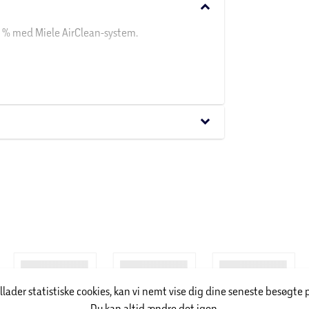
keyboard_arrow_down
9 % med Miele AirClean-system.
tal
keyboard_arrow_down
se
kning
filter
ic C1, S8, S5, S2
illader statistiske cookies, kan vi nemt vise dig dine seneste besøgte 
Du kan altid ændre det igen.