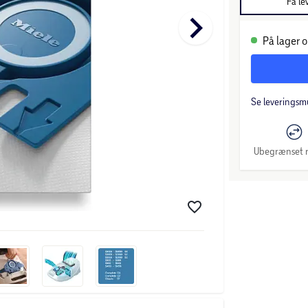
Få le
keyboard_arrow_right
På lager o
Se leveringsm
Ubegrænset r