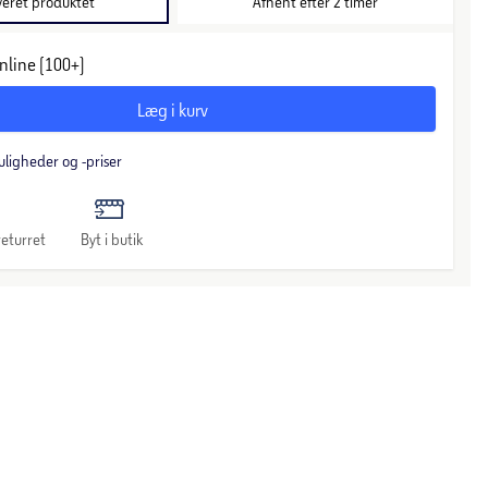
veret produktet
Afhent efter 2 timer
nline (100+)
Læg i kurv
uligheder og -priser
eturret
Byt i butik