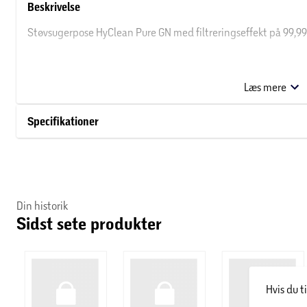
Beskrivelse
Støvsugerpose HyClean Pure GN med filtreringseffekt på 99,9
Specifikationer:
Støvbeholder volumen: 4,5 liter
Læs mere
Højeste effektivitet ved støvsugningen med lave watt-
Specifikationer
Lang levetid pga. strømningsudligner og 3D-indsættel
Ren udskiftning af posen med den automatiske poselu
Din historik
Sidst sete produkter
Indhold: 4 poser, 1 motorbeskyttelsesfilter, 1 udblæs.luft
Passer for eksempel til Complete C2, Complete C3, Class
Hvis du t