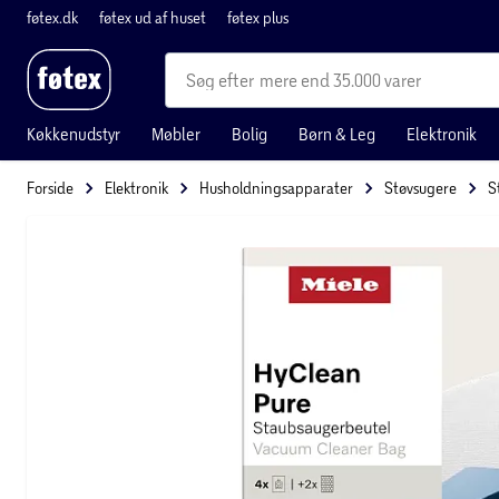
føtex.dk
føtex ud af huset
føtex plus
mere end 35.000 varer
Køkkenudstyr
Møbler
Bolig
Børn & Leg
Elektronik
Forside
Elektronik
Husholdningsapparater
Støvsugere
S