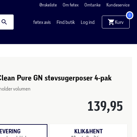
Ønskeliste
Om føtex
Omtanke
Kundeservice
0
Kurv
føtex avis
Find butik
Log ind
Clean Pure GN støvsugerposer 4-pak
beholder volumen
139,95
EVERING
KLIK&HENT