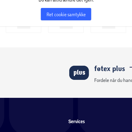
Ret cookie samtykke
føtex plus
Fordele når du han
Services