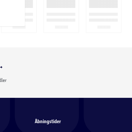
dler
Åbningstider