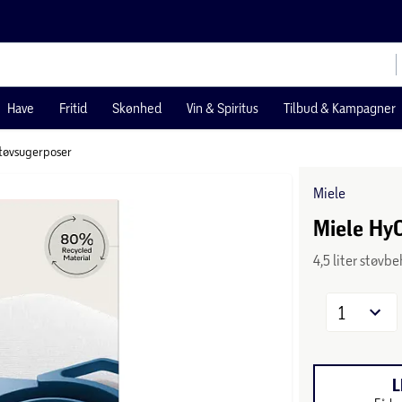
Have
Fritid
Skønhed
Vin & Spiritus
Tilbud & Kampagner
tøvsugerposer
Miele
Miele Hy
4,5 liter støv
1
L