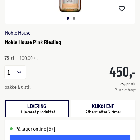
Noble House
Noble House Pink Riesling
75 cl
100,00 / L
450,-
1
75,-
pr. stk.
pakke á 6 stk.
Plus evt. fragt
LEVERING
KLIK&HENT
Få leveret produktet
Afhent efter 2 timer
På lager online (5+)