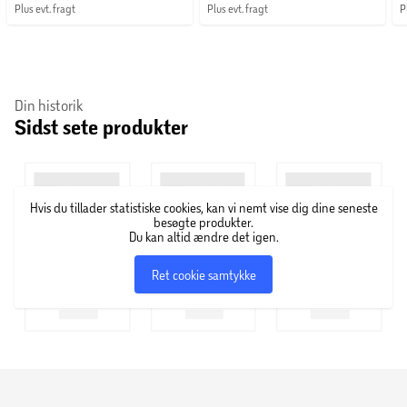
Plus evt. fragt
Plus evt. fragt
P
Din historik
Sidst sete produkter
Hvis du tillader statistiske cookies, kan vi nemt vise dig dine seneste
besøgte produkter.
Du kan altid ændre det igen.
Ret cookie samtykke