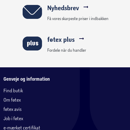
Nyhedsbrev
Få vores skarpeste priser i indbakken
føtex plus
Fordele når du handler
Genveje og information
Find butik
Om føtex
føtex avis
Job i føtex
e-mærket certifikat