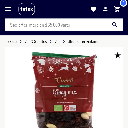
0
mere end 35.000 varer
Forside
Vin & Spiritus
Vin
Shop efter vinland