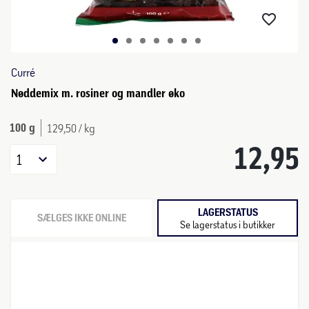
Curré
Nøddemix m. rosiner og mandler øko
100 g
129,50 / kg
12,95
1
LAGERSTATUS
SÆLGES IKKE ONLINE
Se lagerstatus i butikker