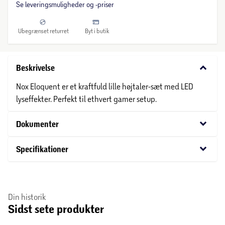
Se leveringsmuligheder og -priser
Ubegrænset returret
Byt i butik
keyboard_arrow_down
Beskrivelse
Nox Eloquent er et kraftfuld lille højtaler-sæt med LED
lyseffekter. Perfekt til ethvert gamer setup.
keyboard_arrow_down
Dokumenter
keyboard_arrow_down
Specifikationer
Din historik
Sidst sete produkter