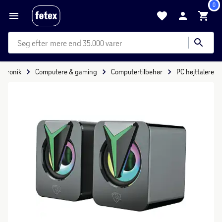
0
mere end 35.000 varer
ektronik
Computere & gaming
Computertilbehør
PC højttalere