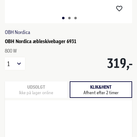
OBH Nordica
OBH Nordica æbleskivebager 6931
800 W
319,-
1
UDSOLGT
KLIK&HENT
Ikke på lager online
Afhent efter 2 timer