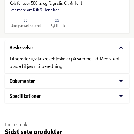
Køb for over 500 kr. og få gratis Klik & Hent
Læs mere om Klik & Hent her
Ubegrænset returret
Byt i butik
keyboard_arrow_down
Beskrivelse
Tilbereder syv lækre æbleskiver på samme tid. Med støbt
plade til jævn tilberedning.
keyboard_arrow_down
Dokumenter
keyboard_arrow_down
Specifikationer
Din historik
Sidst sete produkter