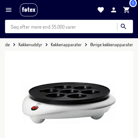
0
mere end 35.000 varer
orside
Køkkenudstyr
Køkkenapparater
Øvrige køkkenapparater