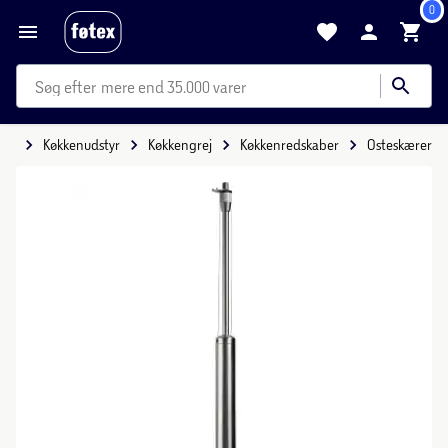
0
mere end 35.000 varer
ide
Køkkenudstyr
Køkkengrej
Køkkenredskaber
Osteskærer