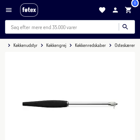
0
mere end 35.000 varer
ide
Køkkenudstyr
Køkkengrej
Køkkenredskaber
Osteskærer