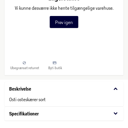
Vi kunne desværre ikke hente tilgængelige varehuse.
Prøv igen
Ubegrænset returret
Byt i butik
keyboard_arrow_down
Beskrivelse
Osti osteskærer sort
keyboard_arrow_down
Specifikationer