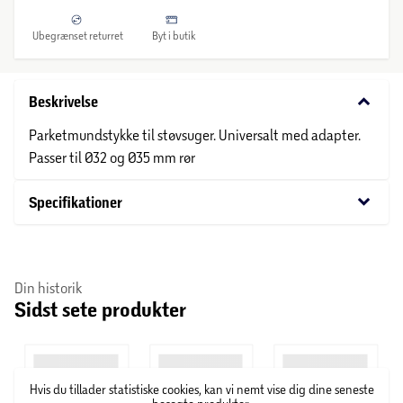
Ubegrænset returret
Byt i butik
keyboard_arrow_down
Beskrivelse
Parketmundstykke til støvsuger. Universalt med adapter.
Passer til Ø32 og Ø35 mm rør
keyboard_arrow_down
Specifikationer
Din historik
Sidst sete produkter
Hvis du tillader statistiske cookies, kan vi nemt vise dig dine seneste