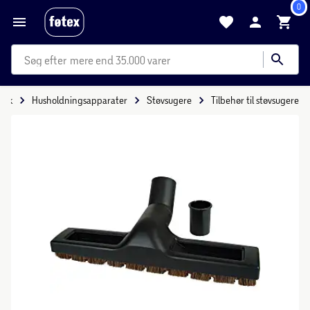
0
mere end 35.000 varer
onik
Husholdningsapparater
Støvsugere
Tilbehør til støvsugere