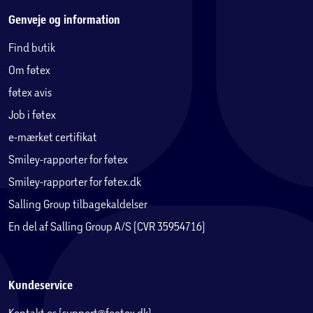
Genveje og information
Find butik
Om føtex
føtex avis
Job i føtex
e-mærket certifikat
Smiley-rapporter for føtex
Smiley-rapporter for føtex.dk
Salling Group tilbagekaldelser
En del af Salling Group A/S (CVR 35954716)
Kundeservice
Kontakt os (support@foetex.dk)