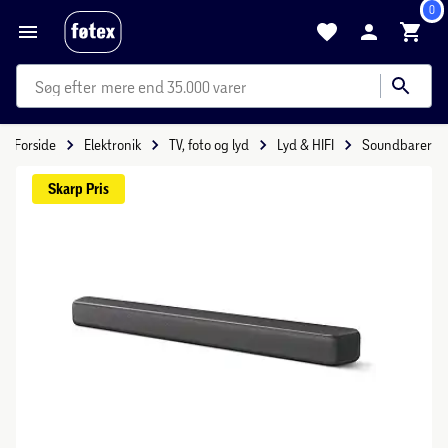
0
mere end 35.000 varer
Forside
Elektronik
TV, foto og lyd
Lyd & HIFI
Soundbarer
Skarp 
Pris