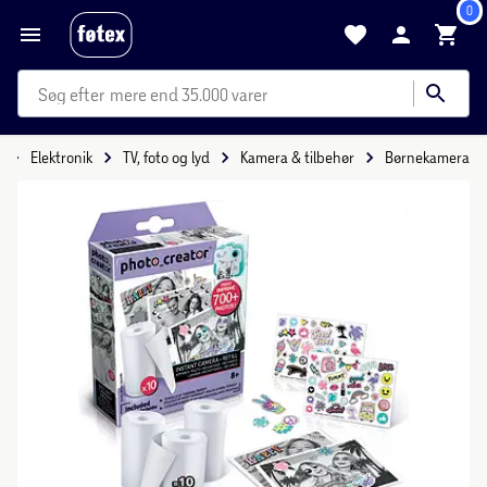
0
mere end 35.000 varer
Elektronik
TV, foto og lyd
Kamera & tilbehør
Børnekamera