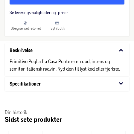
Se leveringsmuligheder og -priser
Ubegrænset returret
Byt i butik
keyboard_arrow_down
Beskrivelse
Primitivo Puglia fra Casa Ponte er en god, intens og
semitør italiensk rødvin. Nyd den til lyst kød eller fjerkræ.
keyboard_arrow_down
Specifikationer
Din historik
Sidst sete produkter