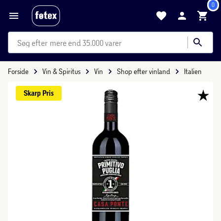
0
mere end 35.000 varer
Forside
Vin & Spiritus
Vin
Shop efter vinland
Italien
Skarp 
Pris