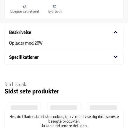
Ubegrænset returret
Byt i butik
keyboard_arrow_down
Beskrivelse
Oplader med 20W
keyboard_arrow_down
Specifikationer
Din historik
Sidst sete produkter
Hvis du tillader statistiske cookies, kan vi nemt vise dig dine seneste
besøgte produkter.
Du kan altid ændre det igen.