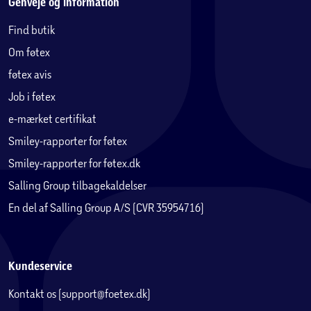
Genveje og information
Find butik
Om føtex
føtex avis
Job i føtex
e-mærket certifikat
Smiley-rapporter for føtex
Smiley-rapporter for føtex.dk
Salling Group tilbagekaldelser
En del af Salling Group A/S (CVR 35954716)
Kundeservice
Kontakt os (support@foetex.dk)