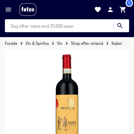
0
mere end 35.000 varer
Forside
Vin & Spiritus
Vin
Shop efter vinland
Italien