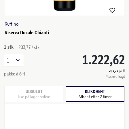
Ruffino
Riserva Ducale Chianti
1 stk
203,77 / stk
1.222,62
1
203,77
pr. fl
pakke á 6 fl
Plus evt. fragt
UDSOLGT
KLIK&HENT
Ikke på lager online
Afhent efter 2 timer