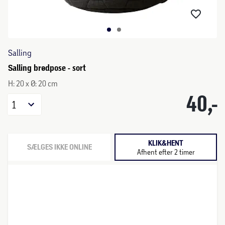
Salling
Salling brødpose - sort
H: 20 x Ø: 20 cm
40,-
1
KLIK&HENT
SÆLGES IKKE ONLINE
Afhent efter 2 timer