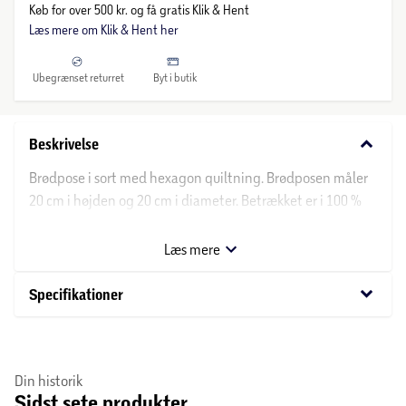
Køb for over 500 kr. og få gratis Klik & Hent
Læs mere om Klik & Hent her
Ubegrænset returret
Byt i butik
keyboard_arrow_down
Beskrivelse
Brødpose i sort med hexagon quiltning. Brødposen måler
20 cm i højden og 20 cm i diameter. Betrækket er i 100 %
bomuld, mens fyldet består af 100 % polyester.
Læs mere
keyboard_arrow_down
Specifikationer
Din historik
Sidst sete produkter