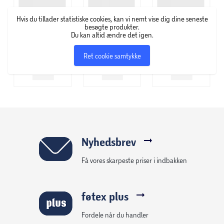
Materiale: PP, PET, PS, PE og silikone
Hvis du tillader statistiske cookies, kan vi nemt vise dig dine seneste
besøgte produkter.
Du kan altid ændre det igen.
Med flipstraw (sugerør)
Ret cookie samtykke
Egnet til kolde drikke
Egenskaber:
Nem at åbne og lukke
Praktisk til hverdag, sport og fritid
Nyhedsbrev
Få vores skarpeste priser i indbakken
Moderne og enkelt design
Genanvendelig løsning
føtex plus
Fordele når du handler