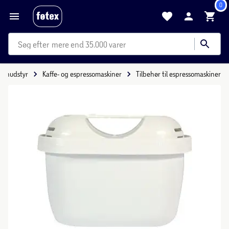
0
mere end 35.000 varer
kenudstyr
Kaffe- og espressomaskiner
Tilbehør til espressomaskiner