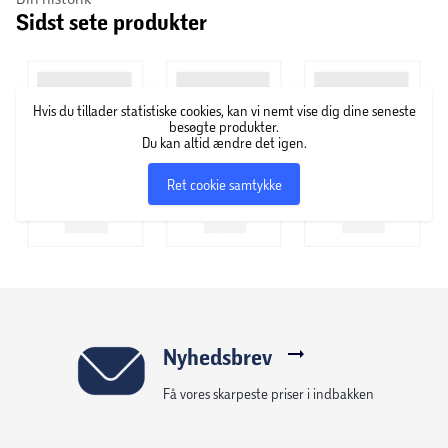
Sidst sete produkter
Specifikationer:
Pakke med 3 stk. vandfiltre
Anbefalet brug: max. 35 dage eller 100 liter vand
Hvis du tillader statistiske cookies, kan vi nemt vise dig dine seneste
pr. filter
besøgte produkter.
Du kan altid ændre det igen.
Reducerer kalk, klor, kobber og dårlig smag/lugt
Ret cookie samtykke
Kompatibel med Salling vandfilterkande og Brita
Maxtra+
Nem og hurtig udskiftning
Nyhedsbrev
Få vores skarpeste priser i indbakken