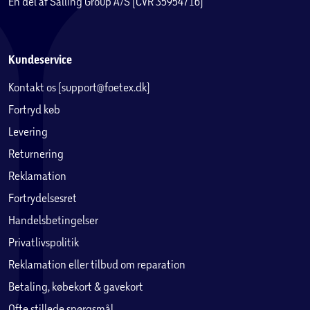
En del af Salling Group A/S (CVR 35954716)
Kundeservice
Kontakt os (support@foetex.dk)
Fortryd køb
Levering
Returnering
Reklamation
Fortrydelsesret
Handelsbetingelser
Privatlivspolitik
Reklamation eller tilbud om reparation
Betaling, købekort & gavekort
Ofte stillede spørgsmål