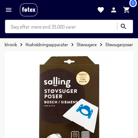
0
mere end 35.000 varer
Elektronik
Husholdningsapparater
Støvsugere
Støvsugerposer