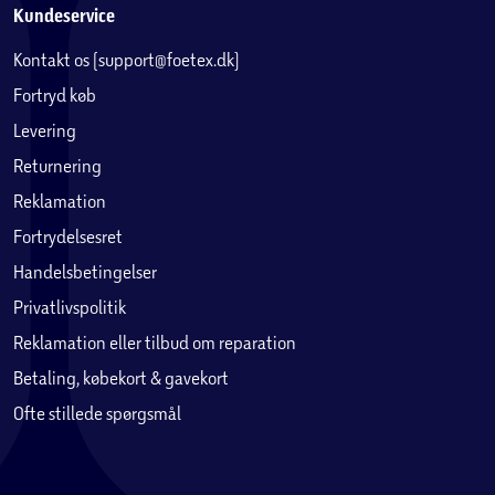
og boligtilbehør. Det er attraktive og ordentlige varer, med
Kundeservice
en kvalitet, der hverken koster for lidt eller for meget.
Kontakt os (support@foetex.dk)
Salling finder du kun på hylderne i Salling Groups
tilhørende supermarkeder.
Fortryd køb
Levering
Returnering
Reklamation
Fortrydelsesret
Handelsbetingelser
Privatlivspolitik
Reklamation eller tilbud om reparation
Betaling, købekort & gavekort
Ofte stillede spørgsmål