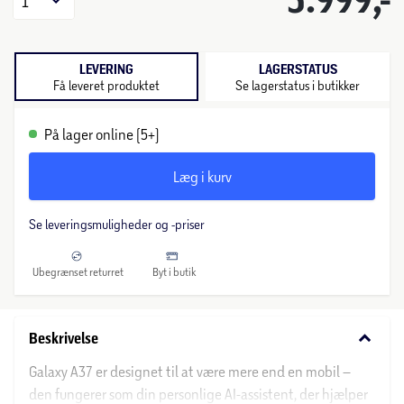
1
LEVERING
LAGERSTATUS
Få leveret produktet
Se lagerstatus i butikker
På lager online (5+)
Læg i kurv
Se leveringsmuligheder og -priser
Ubegrænset returret
Byt i butik
keyboard_arrow_down
Beskrivelse
Galaxy A37 er designet til at være mere end en mobil –
den fungerer som din personlige AI-assistent, der hjælper