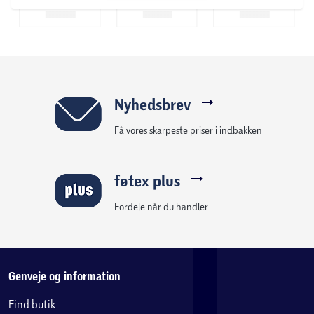
sikkerhedsopdateringer.
Hurtig og smidig brug
Den nye, hurtigere processor, det kraftfulde batteri og den
store lagerkapacitet gør det nemt at bruge alle funktioner.
Håndter videoer og billeder enkelt og organiser dit
Nyhedsbrev
materiale med lethed.
Få vores skarpeste priser i indbakken
Større og lysere skærm for mere oplevelse
Den store skærm er lysere og har op til 120 Hz
føtex plus
opdateringsfrekvens, hvilket giver dig Samsung A-seriens
bedste billedkvalitet hidtil. Skærmen er tydelig selv i
Fordele når du handler
stærkt sollys og mindsker belastningen på øjnene –
perfekt for dig, der bruger mobilen meget.
Maksimal værdi for pengene
Genveje og information
Samsung Galaxy A37 giver dig masser af funktionalitet og
Find butik
smarte AI-løsninger til en rigtig god pris – perfekt til dig,