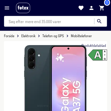
0
mere end 35.000 varer
Forside
Elektronik
Telefon og GPS
Mobiltelefoner
Produktdatablad
A
A
G