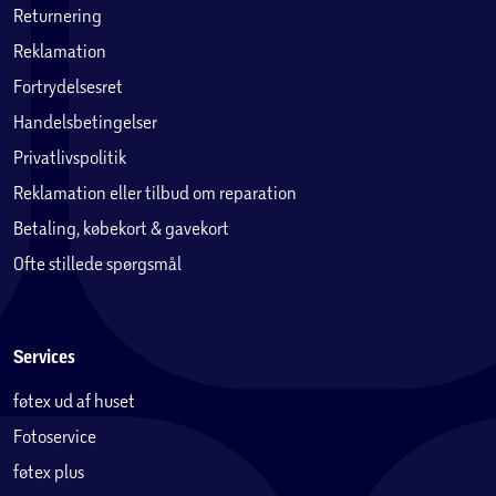
regelmæssige sikkerhedsopdateringer. Galaxy A37 er
Returnering
robust bygget til at modstå hverdagen, med en hårdfør
Reklamation
konstruktion og delvist genanvendt materiale.
Fortrydelsesret
Stilrent design i nye farver
Handelsbetingelser
Oplev en mobil, der kombinerer funktion og stil. Galaxy
Privatlivspolitik
A37 har et slankt, glansfuldt design i glas og metal.
Reklamation eller tilbud om reparation
Betaling, købekort & gavekort
Ofte stillede spørgsmål
Services
føtex ud af huset
Fotoservice
føtex plus