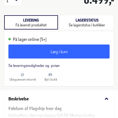
1
LEVERING
LAGERSTATUS
Få leveret produktet
Se lagerstatus i butikker
På lager online (5+)
Læg i kurv
Se leveringsmuligheder og -priser
Ubegrænset returret
Byt i butik
keyboard_arrow_down
Beskrivelse
Følelsen af Flagship hver dag
Føl kraften i den nye Galaxy S25 FE! Med en hurtig