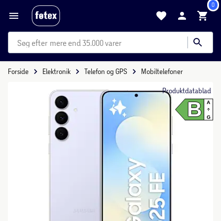
0
mere end 35.000 varer
Forside
Elektronik
Telefon og GPS
Mobiltelefoner
Produktdatablad
B
A
G