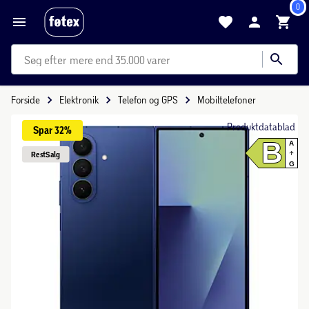
0
mere end 35.000 varer
Forside
Elektronik
Telefon og GPS
Mobiltelefoner
Produktdatablad
Spar 
32%
B
A
Rest
Salg
G