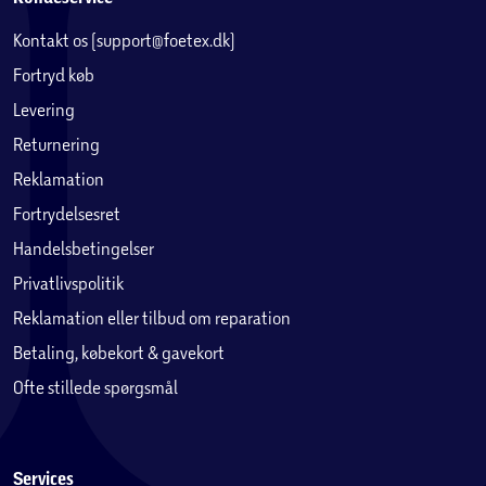
udvendige og indvendige skærme arbejder sammen: scroll
Kontakt os (support@foetex.dk)
gennem film
i sammenfoldet tilstand. Har du fundet noget interessant?
Fortryd køb
Fold ud og fortsæt med at se i stort, flot format.
Levering
Returnering
Arbejd samtidig i flere felter
Reklamation
Den store indvendige skærm understøtter op til tre
vinduer, hvilket muliggør effektiv multitasking. Opret
Fortrydelsesret
præsentationer, blad gennem billedgalleriet, og overvåg
Handelsbetingelser
din indbakke – samtidig. Den foldbare skærm tillader også
Privatlivspolitik
halvåben tilstand, perfekt til
videokonferencer ved et bord – eller når du vil lade din AI-
Reklamation eller tilbud om reparation
partner² direkte tolke en samtale.
Betaling, købekort & gavekort
Ofte stillede spørgsmål
Kamera
Suverænt 200 MP-kamera
Tag fantastiske fotos uden anstrengelse, selv når det er
Services
mørkt. Det kraftfulde 200 MP-kamera giver utroligt