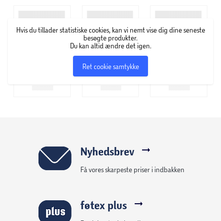
farver kan skabe en smagfuld og spændende kontrast eller
en raffineret, æstetisk helhed, uanset om du tager
Hvis du tillader statistiske cookies, kan vi nemt vise dig dine seneste
udgangspunkt i et rums funktion, unikke
besøgte produkter.
Du kan altid ændre det igen.
farvesammensætning eller måske en særlig anledning.
Ret cookie samtykke
Nyhedsbrev
Få vores skarpeste priser i indbakken
føtex plus