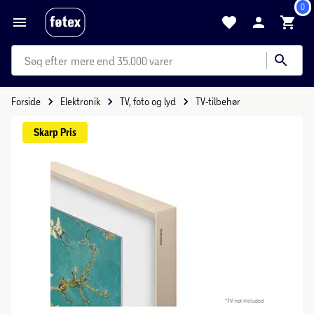
0
mere end 35.000 varer
Forside
Elektronik
TV, foto og lyd
TV-tilbehør
Skarp 
Pris